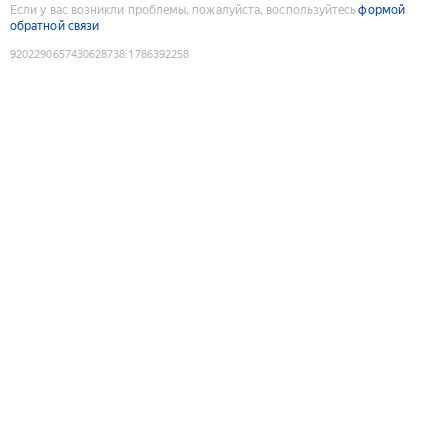
Если у вас возникли проблемы, пожалуйста, воспользуйтесь
формой
обратной связи
9202290657430628738
:
1786392258