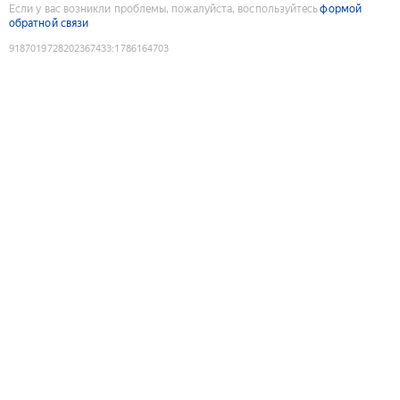
Если у вас возникли проблемы, пожалуйста, воспользуйтесь
формой
обратной связи
9187019728202367433
:
1786164703