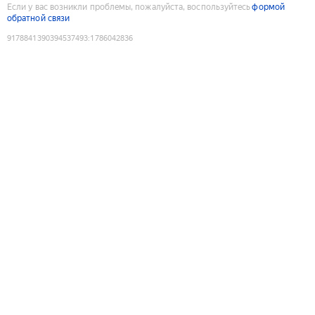
Если у вас возникли проблемы, пожалуйста, воспользуйтесь
формой
обратной связи
9178841390394537493
:
1786042836