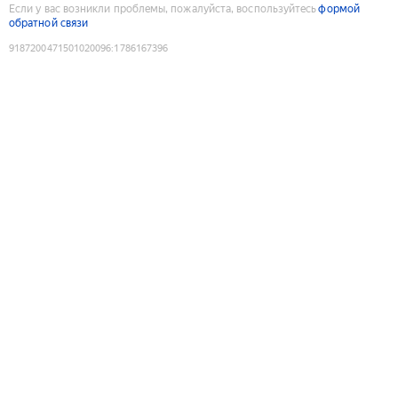
Если у вас возникли проблемы, пожалуйста, воспользуйтесь
формой
обратной связи
9187200471501020096
:
1786167396