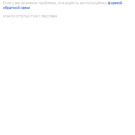
Если у вас возникли проблемы, пожалуйста, воспользуйтесь
формой
обратной связи
9194151077875617109
:
1786270969