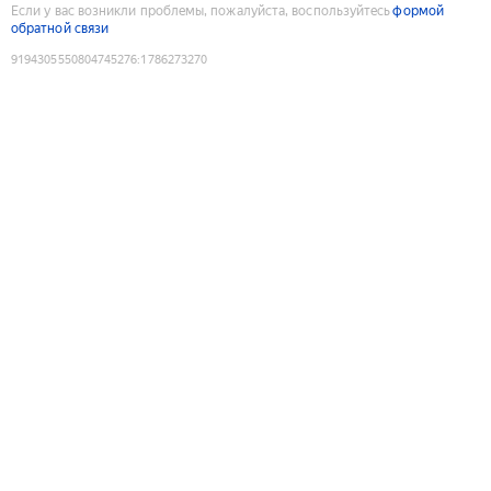
Если у вас возникли проблемы, пожалуйста, воспользуйтесь
формой
обратной связи
9194305550804745276
:
1786273270