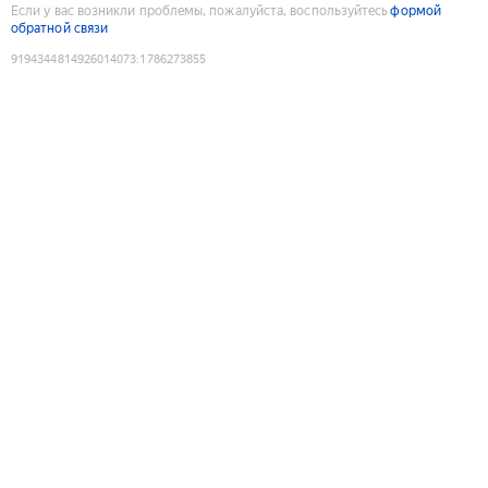
Если у вас возникли проблемы, пожалуйста, воспользуйтесь
формой
обратной связи
9194344814926014073
:
1786273855