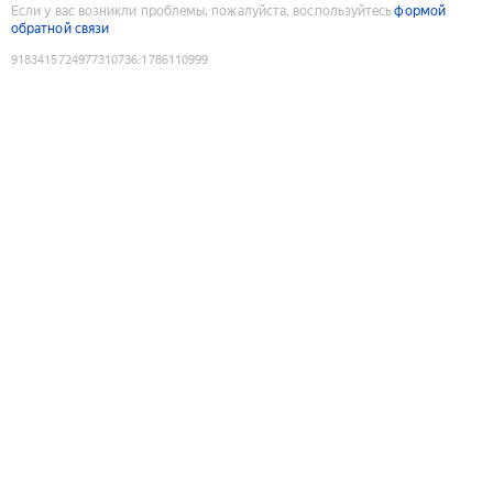
Если у вас возникли проблемы, пожалуйста, воспользуйтесь
формой
обратной связи
9183415724977310736
:
1786110999