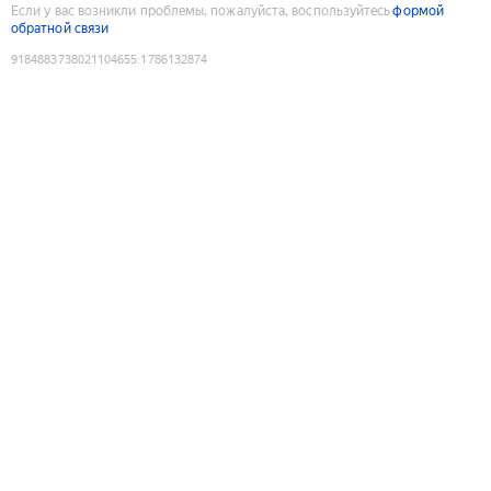
Если у вас возникли проблемы, пожалуйста, воспользуйтесь
формой
обратной связи
9184883738021104655
:
1786132874