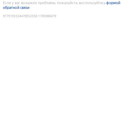
Если у вас возникли проблемы, пожалуйста, воспользуйтесь
формой
обратной связи
9175193524478552358
:
1785988479