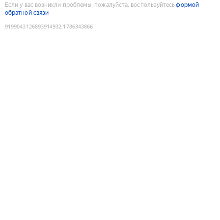
Если у вас возникли проблемы, пожалуйста, воспользуйтесь
формой
обратной связи
9199043126893914932
:
1786343866