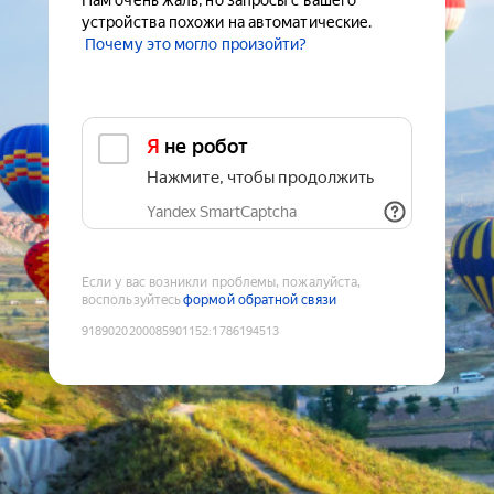
Нам очень жаль, но запросы с вашего
устройства похожи на автоматические.
Почему это могло произойти?
Я не робот
Нажмите, чтобы продолжить
Yandex SmartCaptcha
Если у вас возникли проблемы, пожалуйста,
воспользуйтесь
формой обратной связи
9189020200085901152
:
1786194513