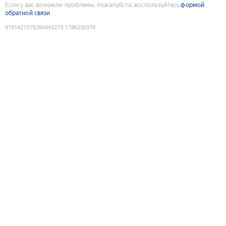
Если у вас возникли проблемы, пожалуйста, воспользуйтесь
формой
обратной связи
9191427078284443273
:
1786230378