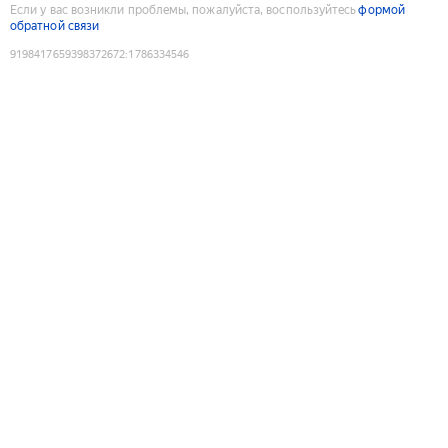
Если у вас возникли проблемы, пожалуйста, воспользуйтесь
формой
обратной связи
9198417659398372672
:
1786334546