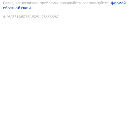
Если у вас возникли проблемы, пожалуйста, воспользуйтесь
формой
обратной связи
9198937148576508525
:
1786342287