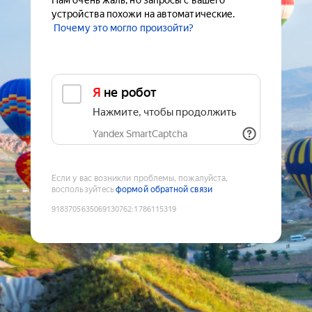
Нам очень жаль, но запросы с вашего
устройства похожи на автоматические.
Почему это могло произойти?
Я не робот
Нажмите, чтобы продолжить
Yandex SmartCaptcha
Если у вас возникли проблемы, пожалуйста,
воспользуйтесь
формой обратной связи
9183705635069130762
:
1786115319