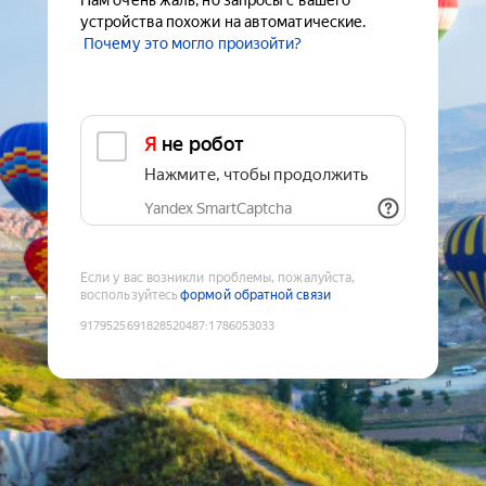
Нам очень жаль, но запросы с вашего
устройства похожи на автоматические.
Почему это могло произойти?
Я не робот
Нажмите, чтобы продолжить
Yandex SmartCaptcha
Если у вас возникли проблемы, пожалуйста,
воспользуйтесь
формой обратной связи
9179525691828520487
:
1786053033