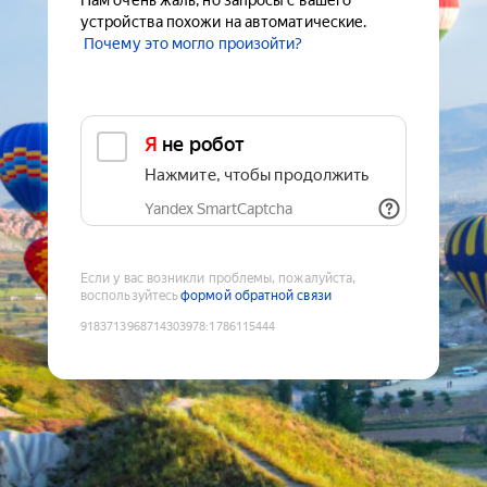
Нам очень жаль, но запросы с вашего
устройства похожи на автоматические.
Почему это могло произойти?
Я не робот
Нажмите, чтобы продолжить
Yandex SmartCaptcha
Если у вас возникли проблемы, пожалуйста,
воспользуйтесь
формой обратной связи
9183713968714303978
:
1786115444