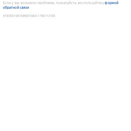
Если у вас возникли проблемы, пожалуйста, воспользуйтесь
формой
обратной связи
9183561081099001664
:
1786113165