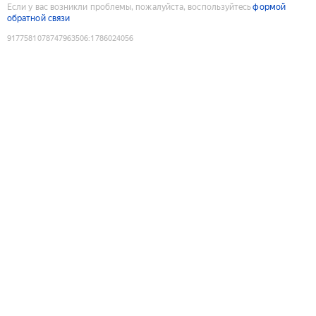
Если у вас возникли проблемы, пожалуйста, воспользуйтесь
формой
обратной связи
9177581078747963506
:
1786024056