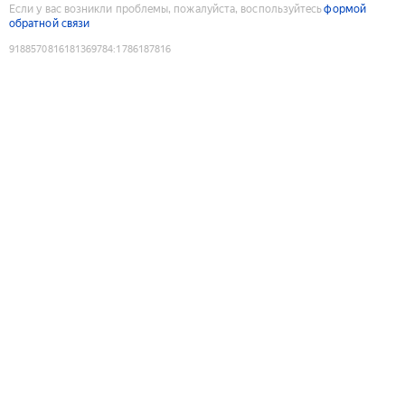
Если у вас возникли проблемы, пожалуйста, воспользуйтесь
формой
обратной связи
9188570816181369784
:
1786187816