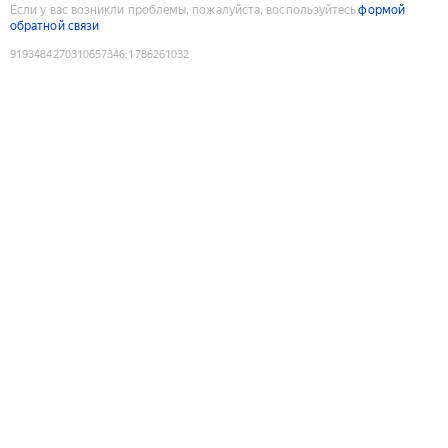
Если у вас возникли проблемы, пожалуйста, воспользуйтесь
формой
обратной связи
9193484270310657346
:
1786261032