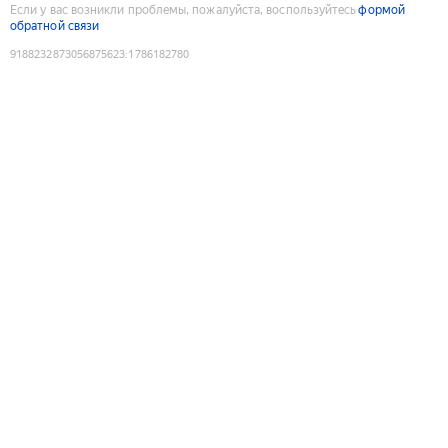
Если у вас возникли проблемы, пожалуйста, воспользуйтесь
формой
обратной связи
9188232873056875623
:
1786182780