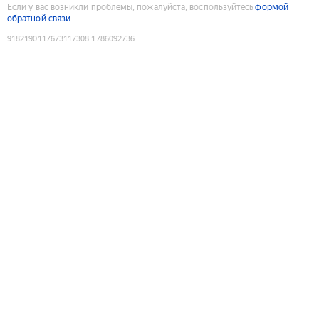
Если у вас возникли проблемы, пожалуйста, воспользуйтесь
формой
обратной связи
9182190117673117308
:
1786092736