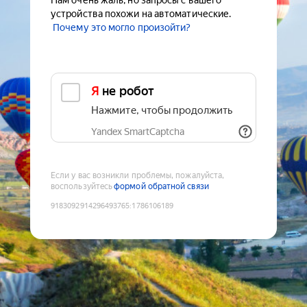
Нам очень жаль, но запросы с вашего
устройства похожи на автоматические.
Почему это могло произойти?
Я не робот
Нажмите, чтобы продолжить
Yandex SmartCaptcha
Если у вас возникли проблемы, пожалуйста,
воспользуйтесь
формой обратной связи
9183092914296493765
:
1786106189