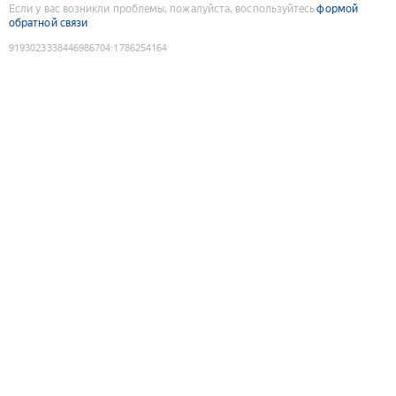
Если у вас возникли проблемы, пожалуйста, воспользуйтесь
формой
обратной связи
9193023338446986704
:
1786254164