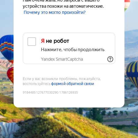
Нам очень жаль, но запросы с вашего
устройства похожи на автоматические.
Почему это могло произойти?
Я не робот
Нажмите, чтобы продолжить
Yandex SmartCaptcha
Если у вас возникли проблемы, пожалуйста,
воспользуйтесь
формой обратной связи
9184485127677030290
:
1786126935