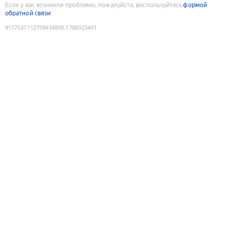
Если у вас возникли проблемы, пожалуйста, воспользуйтесь
формой
обратной связи
9177537112709434808
:
1786023401