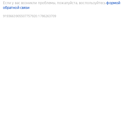
Если у вас возникли проблемы, пожалуйста, воспользуйтесь
формой
обратной связи
9193663905507757920
:
1786263709