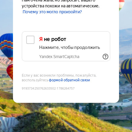
Нам очень жаль, но запросы с вашего
устройства похожи на автоматические.
Почему это могло произойти?
Я не робот
Нажмите, чтобы продолжить
Yandex SmartCaptcha
Если у вас возникли проблемы, пожалуйста,
воспользуйтесь
формой обратной связи
9193734250762633502
:
1786264757