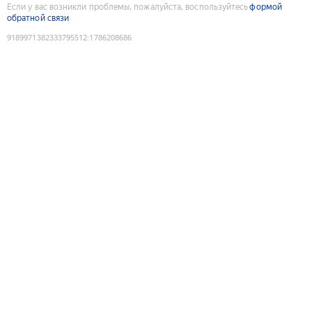
Если у вас возникли проблемы, пожалуйста, воспользуйтесь
формой
обратной связи
9189971382333795512
:
1786208686