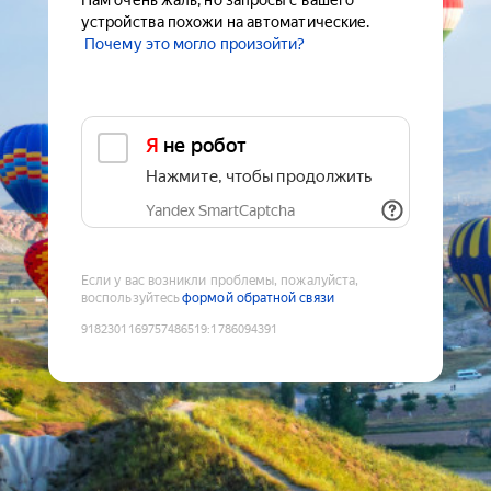
Нам очень жаль, но запросы с вашего
устройства похожи на автоматические.
Почему это могло произойти?
Я не робот
Нажмите, чтобы продолжить
Yandex SmartCaptcha
Если у вас возникли проблемы, пожалуйста,
воспользуйтесь
формой обратной связи
9182301169757486519
:
1786094391