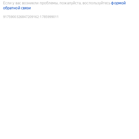
Если у вас возникли проблемы, пожалуйста, воспользуйтесь
формой
обратной связи
9175900326847209162
:
1785999011