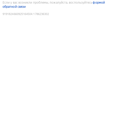
Если у вас возникли проблемы, пожалуйста, воспользуйтесь
формой
обратной связи
9191824660925164504
:
1786236302