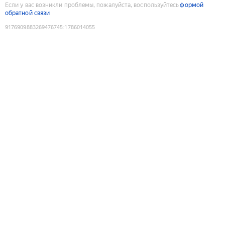
Если у вас возникли проблемы, пожалуйста, воспользуйтесь
формой
обратной связи
9176909883269476745
:
1786014055