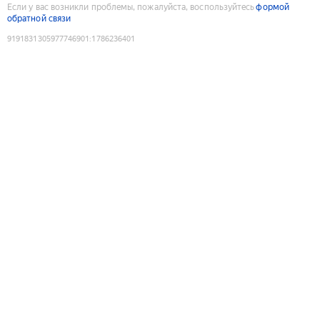
Если у вас возникли проблемы, пожалуйста, воспользуйтесь
формой
обратной связи
9191831305977746901
:
1786236401