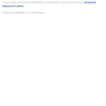
Если у вас возникли проблемы, пожалуйста, воспользуйтесь
формой
обратной связи
9194106559934931114
:
1786270305