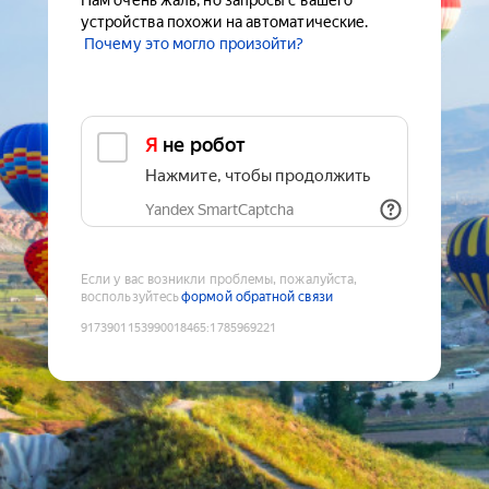
Нам очень жаль, но запросы с вашего
устройства похожи на автоматические.
Почему это могло произойти?
Я не робот
Нажмите, чтобы продолжить
Yandex SmartCaptcha
Если у вас возникли проблемы, пожалуйста,
воспользуйтесь
формой обратной связи
9173901153990018465
:
1785969221