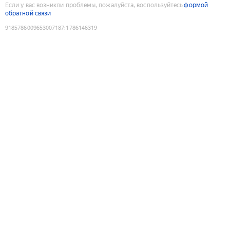
Если у вас возникли проблемы, пожалуйста, воспользуйтесь
формой
обратной связи
9185786009653007187
:
1786146319