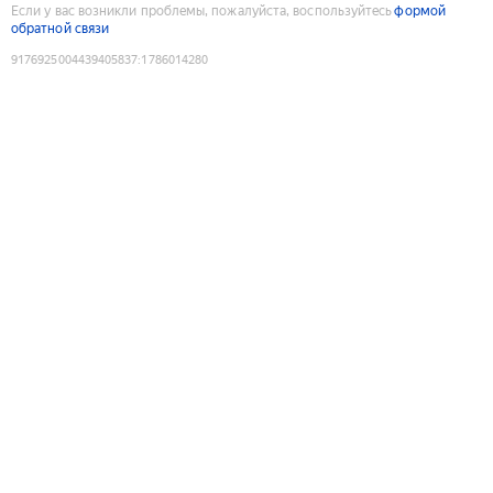
Если у вас возникли проблемы, пожалуйста, воспользуйтесь
формой
обратной связи
9176925004439405837
:
1786014280