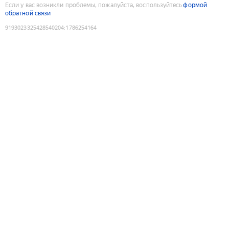
Если у вас возникли проблемы, пожалуйста, воспользуйтесь
формой
обратной связи
9193023325428540204
:
1786254164