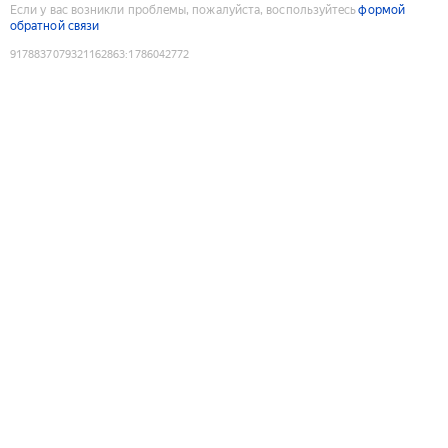
Если у вас возникли проблемы, пожалуйста, воспользуйтесь
формой
обратной связи
9178837079321162863
:
1786042772