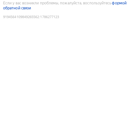
Если у вас возникли проблемы, пожалуйста, воспользуйтесь
формой
обратной связи
9194564109849265562
:
1786277123