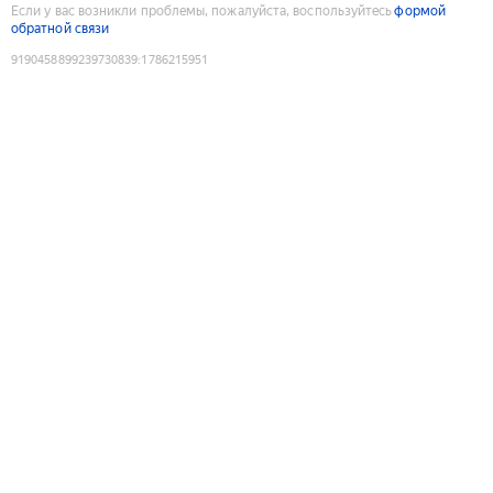
Если у вас возникли проблемы, пожалуйста, воспользуйтесь
формой
обратной связи
9190458899239730839
:
1786215951