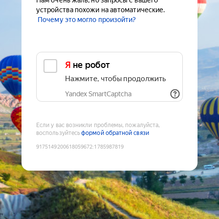
Нам очень жаль, но запросы с вашего
устройства похожи на автоматические.
Почему это могло произойти?
Я не робот
Нажмите, чтобы продолжить
Yandex SmartCaptcha
Если у вас возникли проблемы, пожалуйста,
воспользуйтесь
формой обратной связи
9175149200618059672
:
1785987819