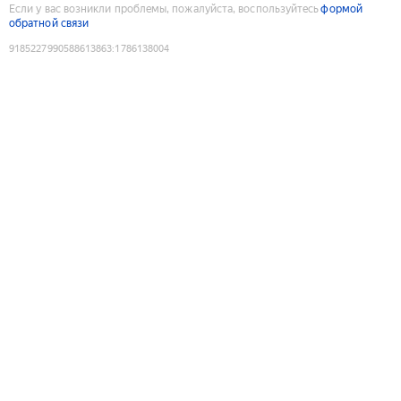
Если у вас возникли проблемы, пожалуйста, воспользуйтесь
формой
обратной связи
9185227990588613863
:
1786138004