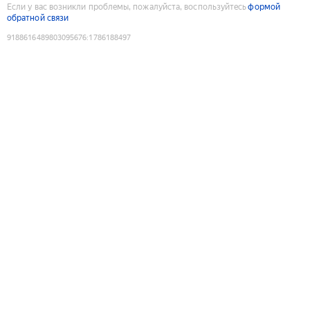
Если у вас возникли проблемы, пожалуйста, воспользуйтесь
формой
обратной связи
9188616489803095676
:
1786188497