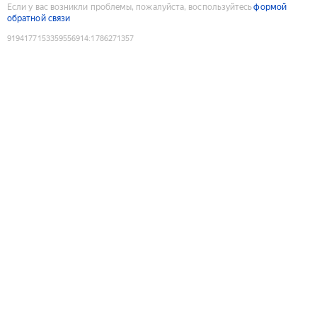
Если у вас возникли проблемы, пожалуйста, воспользуйтесь
формой
обратной связи
9194177153359556914
:
1786271357