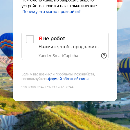
Нам очень жаль, но запросы с вашего
устройства похожи на автоматические.
Почему это могло произойти?
Я не робот
Нажмите, чтобы продолжить
Yandex SmartCaptcha
Если у вас возникли проблемы, пожалуйста,
воспользуйтесь
формой обратной связи
9183230803147779773
:
1786108244