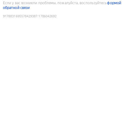
Если у вас возникли проблемы, пожалуйста, воспользуйтесь
формой
обратной связи
9178831695578429387
:
1786042692